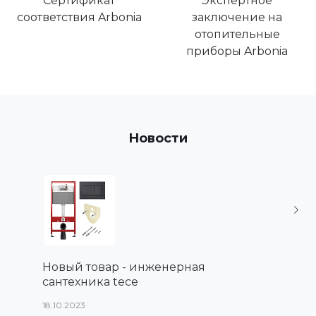
Сертификат
Экспертное
соответствия Arbonia
заключение на
отопительные
приборы Arbonia
Новости
Новый товар - инженерная
Новые
сантехника tece
(Arbot
18.10.2023
16.10.2023