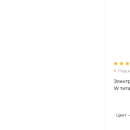
Под з
Элект
W тит
•
Цвет 