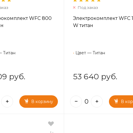
аказ
Под заказ
рокомплект WFC 800
Электрокомплект WFC 
ан
W титан
— Титан
•
Цвет — Титан
09 руб.
53 640 руб.
В корзину
В ко