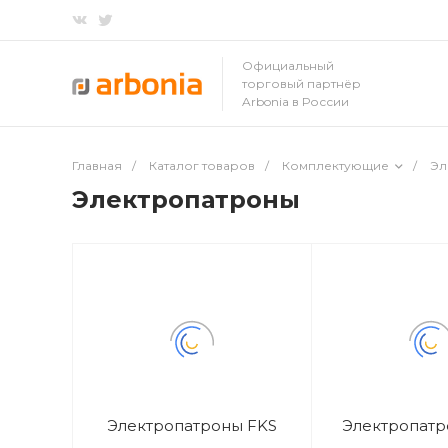
Официальный
торговый партнёр
Arbonia в России
Главная
/
Каталог товаров
/
Комплектующие
/
Эл
Электропатроны
Электропатроны FKS
Электропат