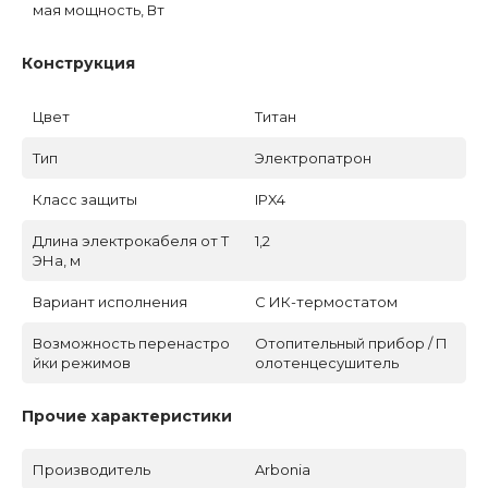
мая мощность, Вт
Конструкция
Цвет
Титан
Тип
Электропатрон
Класс защиты
IPX4
Длина электрокабеля от Т
1,2
ЭНа, м
Вариант исполнения
С ИК-термостатом
Возможность перенастро
Отопительный прибор / П
йки режимов
олотенцесушитель
Прочие характеристики
Производитель
Arbonia