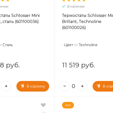
личии
В наличии
таты Schlosser Mini
Термостаты Schlosser Mi
t, сталь (601100036)
Brillant, Technoline
(601100026)
— Сталь
•
Цвет — Technoline
8 руб.
11 519 руб.
В корзину
В ко
Хит