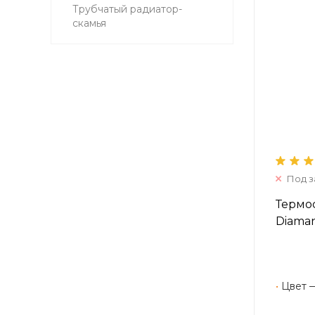
Трубчатый радиатор-
скамья
Под з
Термос
Diaman
•
Цвет 