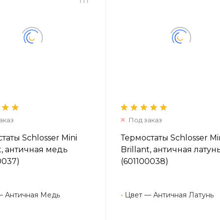
аказ
Под заказ
таты Schlosser Mini
Термостаты Schlosser Mi
nt, античная медь
Brillant, античная латун
0037)
(601100038)
— Античная Медь
•
Цвет — Античная Латунь