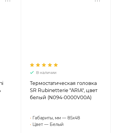
В наличии
ni
Термостатическая головка
ь
SR Rubinetterie "ARIA", цвет
белый (N094-0000V00A)
•
Габариты, мм — 85х48
•
Цвет — Белый