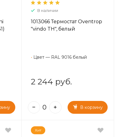
В наличии
ni
1013066 Термостат Oventrop
1)
"vindo TH", белый
•
Цвет — RAL 9016 белый
2 244 руб.
рзину
В корзину
Хит