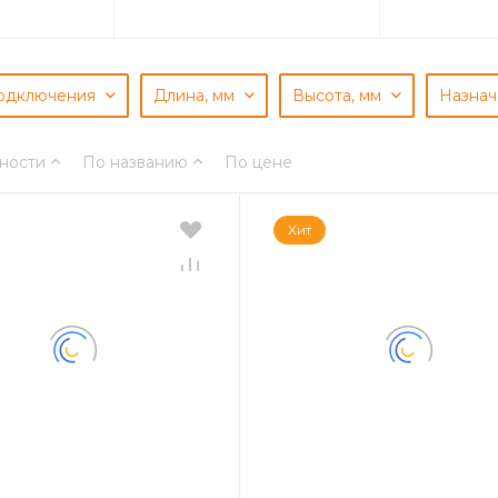
подключения
Длина, мм
Высота, мм
Назна
ности
По названию
По цене
Хит