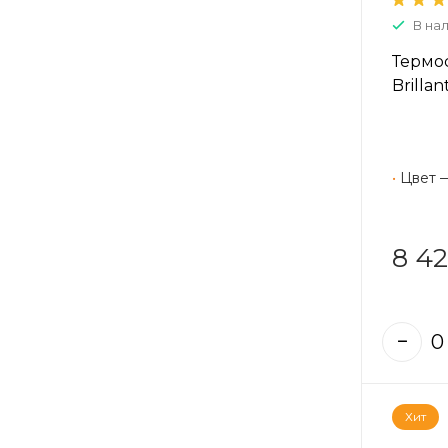
В на
Термос
Brillan
•
Цвет 
8 42
Хит