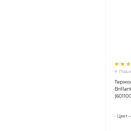
Под з
Термос
Brilla
(60110
•
Цвет 