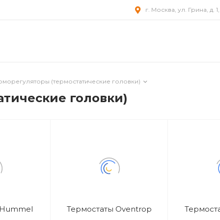
г. Москва, ул. Грина, д. 1
рморегуляторы (термостатические головки)
атические головки)
 Hummel
Термостаты Oventrop
Термоста