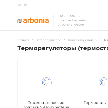
Официальный
торговый партнёр
Arbonia в России
Главная
/
Каталог товаров
/
Комплектующие
/
Те
Терморегуляторы (термост
Термостатические
Термостаты
головки SR Rubinetterie