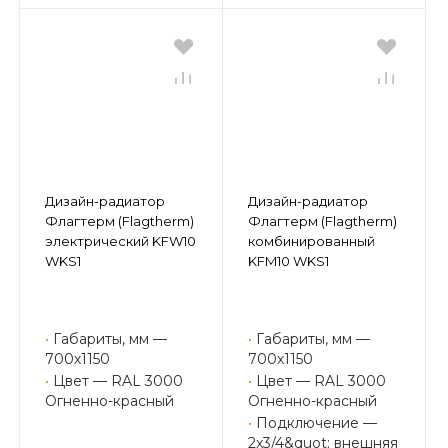
Дизайн-радиатор
Дизайн-радиатор
Флагтерм (Flagtherm)
Флагтерм (Flagtherm)
электрический KFW10
комбинированный
WKS1
KFM10 WKS1
•
Габариты, мм —
•
Габариты, мм —
700х1150
700х1150
•
Цвет — RAL 3000
•
Цвет — RAL 3000
Огненно-красный
Огненно-красный
•
Подключение —
2x3/4&quot; внешняя