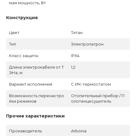
мая мощность, Вт
Конструкция
Цвет
Титан
Тип
Электропатрон
Класс защиты
IPX4
Длина электрокабеля от Т
1,2
ЭНа, м
Вариант исполнения
С ИК-термостатом
Возможность перенастро
Отопительный прибор / П
йки режимов
олотенцесушитель
Прочие характеристики
Производитель
Arbonia