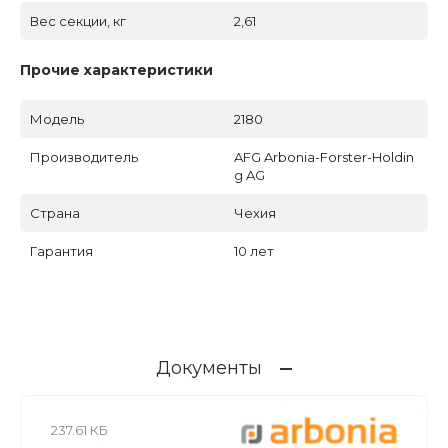
Вес секции, кг
2,61
Прочие характеристики
Модель
2180
Производитель
AFG Arbonia-Forster-Holdin
g AG
Страна
Чехия
Гарантия
10 лет
Документы
237.61 КБ