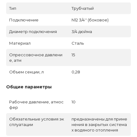
Тип
Трубчатый
Подключение
N12 3/4'' (боковое)
Диаметр подключения
3/4 дюйма
Материал
Сталь
Опрессовочное давлени
15
е, атм
Объем секции, л
0,28
Общие параметры
Рабочее давление, атмос
10
фер
Обязательные условия эк
предназначены для приме
сплуатации
нения в закрытых система
х водяного отопления