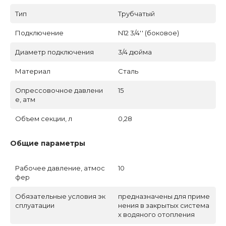
Тип
Трубчатый
Подключение
N12 3/4'' (боковое)
Диаметр подключения
3/4 дюйма
Материал
Сталь
Опрессовочное давлени
15
е, атм
Объем секции, л
0,28
Общие параметры
Рабочее давление, атмос
10
фер
Обязательные условия эк
предназначены для приме
сплуатации
нения в закрытых система
х водяного отопления