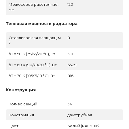
Межосевое расстояние,
120
мм
Тепловая мощность радиатора
Отапливаемая площадь, м
8
2
ΔT = 50 K (75/65/20 °C), Вт
510
ΔT = 60 K (90/70/20 °C), Вт
657,9
ΔT = 70 K (105/71/18 °C), Вт
816
Конструкция
Кол-во секций
34
Конструкция
двухтрубная
Цвет
Белый (RAL 9016)