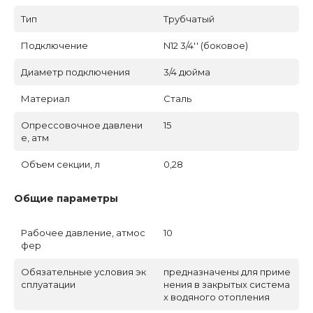
Тип
Трубчатый
Подключение
N12 3/4'' (боковое)
Диаметр подключения
3/4 дюйма
Материал
Сталь
Опрессовочное давлени
15
е, атм
Объем секции, л
0,28
Общие параметры
Рабочее давление, атмос
10
фер
Обязательные условия эк
предназначены для приме
сплуатации
нения в закрытых система
х водяного отопления