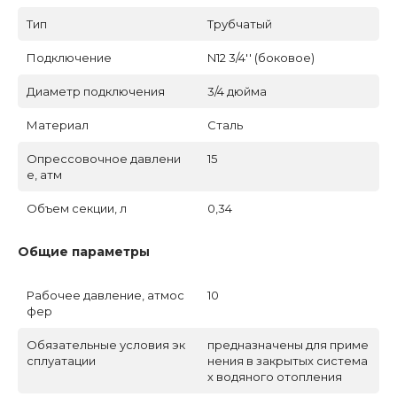
Тип
Трубчатый
Подключение
N12 3/4'' (боковое)
Диаметр подключения
3/4 дюйма
Материал
Сталь
Опрессовочное давлени
15
е, атм
Объем секции, л
0,34
Общие параметры
Рабочее давление, атмос
10
фер
Обязательные условия эк
предназначены для приме
сплуатации
нения в закрытых система
х водяного отопления