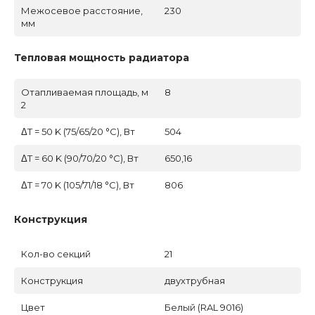
Межосевое расстояние,
230
мм
Тепловая мощность радиатора
Отапливаемая площадь, м
8
2
ΔT = 50 K (75/65/20 °C), Вт
504
ΔT = 60 K (90/70/20 °C), Вт
650,16
ΔT = 70 K (105/71/18 °C), Вт
806
Конструкция
Кол-во секций
21
Конструкция
двухтрубная
Цвет
Белый (RAL 9016)