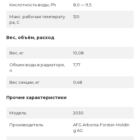
Кислотность воды, Ph
8,0 — 9,5
Макс. рабочая температу
120
ра, C
Вес, объём, расход
Вес, кг.
10,08
Объем воды в радиаторе,
7,77
л.
Вес секции, кг
0,48
Прочие характеристики
Модель
2030
Производитель
AFG Arbonia-Forster-Holdin
g AG