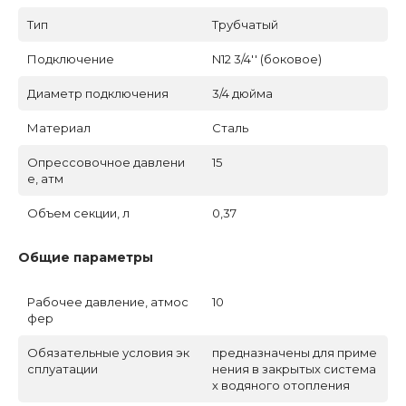
Тип
Трубчатый
Подключение
N12 3/4'' (боковое)
Диаметр подключения
3/4 дюйма
Материал
Сталь
Опрессовочное давлени
15
е, атм
Объем секции, л
0,37
Общие параметры
Рабочее давление, атмос
10
фер
Обязательные условия эк
предназначены для приме
сплуатации
нения в закрытых система
х водяного отопления