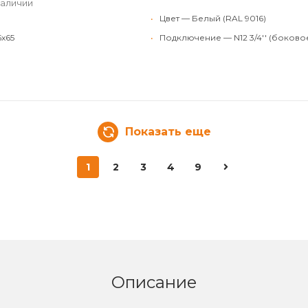
наличии
•
Цвет — Белый (RAL 9016)
5x65
•
Подключение — N12 3/4'' (боково
Показать еще
1
2
3
4
9
Описание