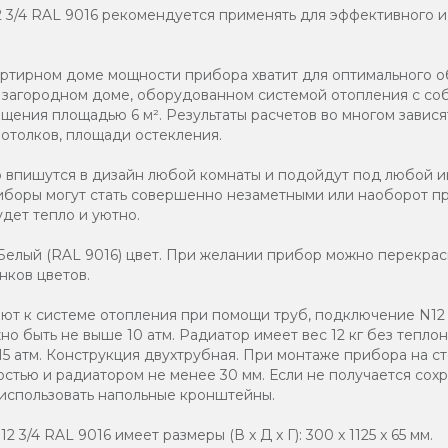
2 3/4 RAL 9016 рекомендуется применять для эффективного 
ртирном доме мощности прибора хватит для оптимального о
в загородном доме, оборудованном системой отопления с соб
ения площадью 6 м². Результаты расчетов во многом завися
потолков, площади остекления.
о впишутся в дизайн любой комнаты и подойдут под любой и
иборы могут стать совершенно незаметными или наоборот п
дет тепло и уютно.
елый (RAL 9016) цвет. При желании прибор можно перекраси
нков цветов.
т к системе отопления при помощи труб, подключение N12 3
о быть не выше 10 атм. Радиатор имеет вес 12 кг без теплон
15 атм. Конструкция двухтрубная. При монтаже прибора на с
стью и радиатором не менее 30 мм. Если не получается со
 использовать напольные кронштейны.
 3/4 RAL 9016 имеет размеры (В x Д x Г): 300 x 1125 x 65 мм.