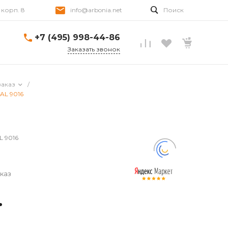
, корп. 8
info@arbonia.net
Поиск
+7 (495) 998-44-86
Заказать звонок
заказ
/
RAL 9016
L 9016
каз
.