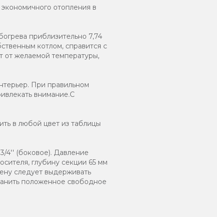
и экономичного отопления в
богрева приблизительно 7,74
ственным котлом, справится с
т от желаемой температуры,
нтерьер. При правильном
ривлекать внимание.С
ть в любой цвет из таблицы
/4'' (боковое). Давление
осителя, глубину секции 65 мм
тену следует выдерживать
хранить положенное свободное