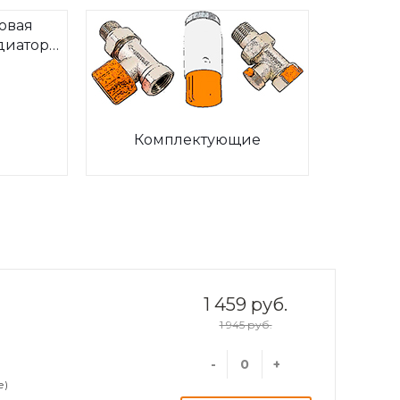
овая
диаторов
ia
Комплектующие
1 459 руб.
1 945 руб.
-
+
е)