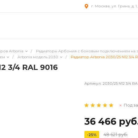
г. Москва, ул. Грина, д. 1
ров Arbonia
/
Радиаторы Арбония с боковым подключением на 
ием
/
Arbonia модель 2030
/
Радиатор Arbonia 2030/25 N12 3/4 
2 3/4 RAL 9016
Артикул:
2030/25 N12 3/4 RA
Под за
36 466 руб
48 621 руб.
-25%