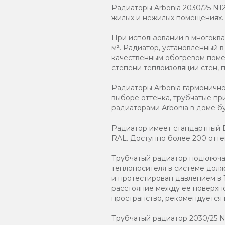
Радиаторы Arbonia 2030/25 N1
жилых и нежилых помещениях.
При использовании в многоква
м². Радиатор, установленный 
качественным обогревом помещ
степени теплоизоляции стен, 
Радиаторы Arbonia гармоничн
выборе оттенка, трубчатые пр
радиаторами Аrbonia в доме бу
Радиатор имеет стандартный Б
RAL. Доступно более 200 отте
Трубчатый радиатор подключаю
теплоносителя в системе должн
и протестирован давлением в 
расстояние между ее поверхно
пространство, рекомендуется
Трубчатый радиатор 2030/25 N12