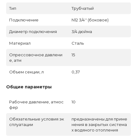
Тип
Трубчатый
Подключение
N12 3/4'' (боковое)
Диаметр подключения
3/4 дюйма
Материал
Сталь
Опрессовочное давлени
15
е, атм
Объем секции, л
0,37
Общие параметры
Рабочее давление, атмос
10
фер
Обязательные условия эк
предназначены для приме
сплуатации
нения в закрытых система
х водяного отопления