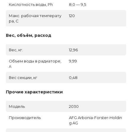
Кислотность воды, Ph
8,0 — 9,5
Макс. рабочая температу
120
ра, C
Вес, объём, расход
Вес, кг.
12,96
Объем воды в радиаторе,
9,99
л.
Вес секции, кг
0,48
Прочие характеристики
Модель
2030
Производитель
AFG Arbonia-Forster-Holdin
g AG