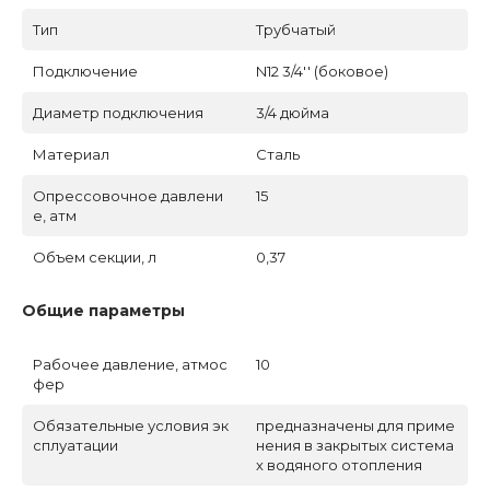
Тип
Трубчатый
Подключение
N12 3/4'' (боковое)
Диаметр подключения
3/4 дюйма
Материал
Сталь
Опрессовочное давлени
15
е, атм
Объем секции, л
0,37
Общие параметры
Рабочее давление, атмос
10
фер
Обязательные условия эк
предназначены для приме
сплуатации
нения в закрытых система
х водяного отопления