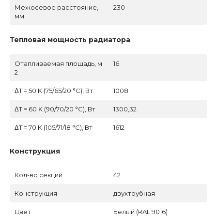
Межосевое расстояние,
230
мм
Тепловая мощность радиатора
Отапливаемая площадь, м
16
2
ΔT = 50 K (75/65/20 °C), Вт
1008
ΔT = 60 K (90/70/20 °C), Вт
1300,32
ΔT = 70 K (105/71/18 °C), Вт
1612
Конструкция
Кол-во секций
42
Конструкция
двухтрубная
Цвет
Белый (RAL 9016)