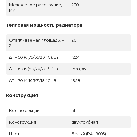
Межосевое расстояние,
230
мм
Тепловая мощность радиатора
Отапливаемая площадь, м
20
2
ΔT = 50 K (75/65/20 °C), Вт
1224
ΔT = 60 K (90/70/20 °C), Вт
1578,96
ΔT = 70 K (105/71/18 °C), Вт
1958
Конструкция
Кол-во секций
51
Конструкция
двухтрубная
Цвет
Белый (RAL 9016)