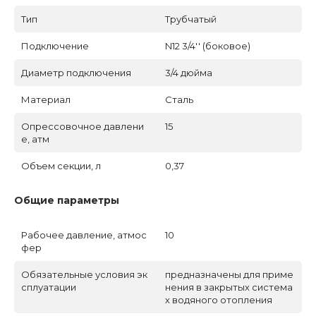
Тип
Трубчатый
Подключение
N12 3/4'' (боковое)
Диаметр подключения
3/4 дюйма
Материал
Сталь
Опрессовочное давлени
15
е, атм
Объем секции, л
0,37
Общие параметры
Рабочее давление, атмос
10
фер
Обязательные условия эк
предназначены для приме
сплуатации
нения в закрытых система
х водяного отопления