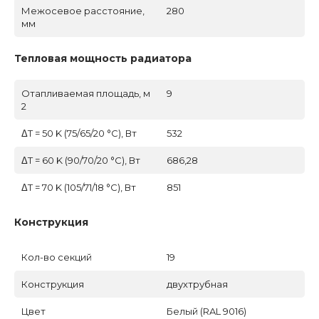
Межосевое расстояние,
280
мм
Тепловая мощность радиатора
Отапливаемая площадь, м
9
2
ΔT = 50 K (75/65/20 °C), Вт
532
ΔT = 60 K (90/70/20 °C), Вт
686,28
ΔT = 70 K (105/71/18 °C), Вт
851
Конструкция
Кол-во секций
19
Конструкция
двухтрубная
Цвет
Белый (RAL 9016)