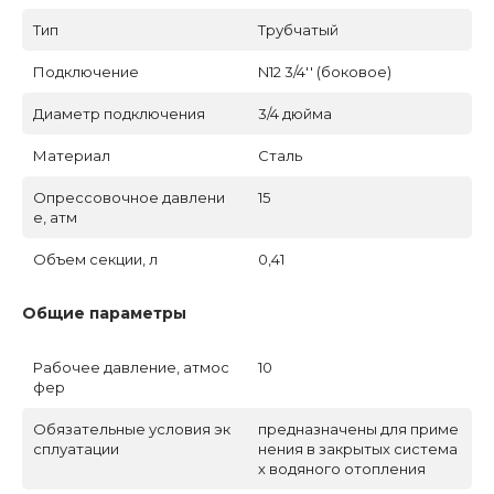
Тип
Трубчатый
Подключение
N12 3/4'' (боковое)
Диаметр подключения
3/4 дюйма
Материал
Сталь
Опрессовочное давлени
15
е, атм
Объем секции, л
0,41
Общие параметры
Рабочее давление, атмос
10
фер
Обязательные условия эк
предназначены для приме
сплуатации
нения в закрытых система
х водяного отопления