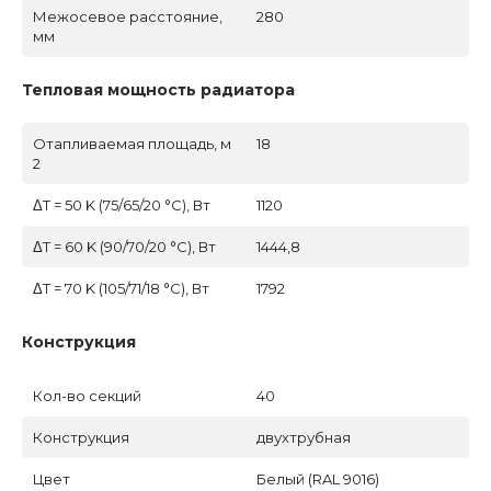
Межосевое расстояние,
280
мм
Тепловая мощность радиатора
Отапливаемая площадь, м
18
2
ΔT = 50 K (75/65/20 °C), Вт
1120
ΔT = 60 K (90/70/20 °C), Вт
1444,8
ΔT = 70 K (105/71/18 °C), Вт
1792
Конструкция
Кол-во секций
40
Конструкция
двухтрубная
Цвет
Белый (RAL 9016)