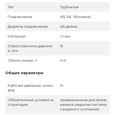
Тип
Трубчатый
Подключение
N12 3/4'' (боковое)
Диаметр подключения
3/4 дюйма
Материал
Сталь
Опрессовочное давлени
15
е, атм
Объем секции, л
0,41
Общие параметры
Рабочее давление, атмос
10
фер
Обязательные условия эк
предназначены для приме
сплуатации
нения в закрытых система
х водяного отопления