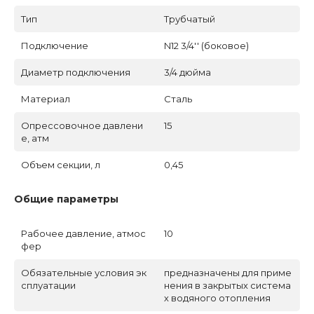
Тип
Трубчатый
Подключение
N12 3/4'' (боковое)
Диаметр подключения
3/4 дюйма
Материал
Сталь
Опрессовочное давлени
15
е, атм
Объем секции, л
0,45
Общие параметры
Рабочее давление, атмос
10
фер
Обязательные условия эк
предназначены для приме
сплуатации
нения в закрытых система
х водяного отопления