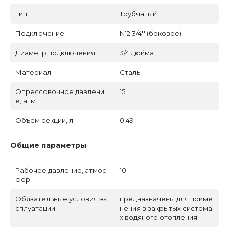
Тип
Трубчатый
Подключение
N12 3/4'' (боковое)
Диаметр подключения
3/4 дюйма
Материал
Сталь
Опрессовочное давлени
15
е, атм
Объем секции, л
0,49
Общие параметры
Рабочее давление, атмос
10
фер
Обязательные условия эк
предназначены для приме
сплуатации
нения в закрытых система
х водяного отопления