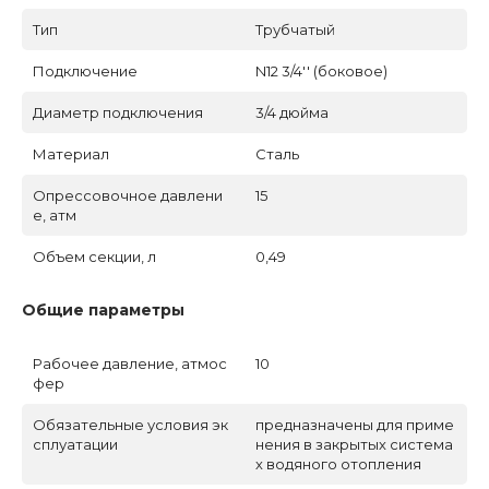
Тип
Трубчатый
Подключение
N12 3/4'' (боковое)
Диаметр подключения
3/4 дюйма
Материал
Сталь
Опрессовочное давлени
15
е, атм
Объем секции, л
0,49
Общие параметры
Рабочее давление, атмос
10
фер
Обязательные условия эк
предназначены для приме
сплуатации
нения в закрытых система
х водяного отопления