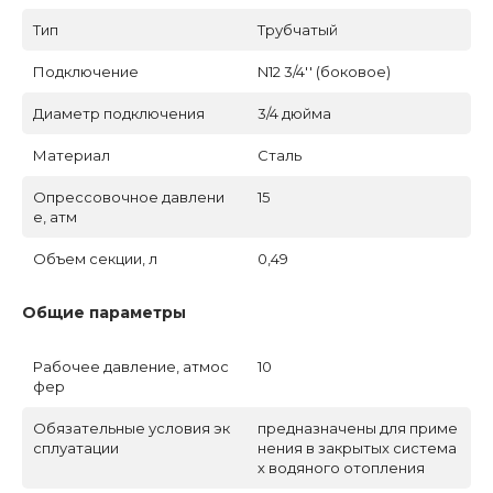
Тип
Трубчатый
Подключение
N12 3/4'' (боковое)
Диаметр подключения
3/4 дюйма
Материал
Сталь
Опрессовочное давлени
15
е, атм
Объем секции, л
0,49
Общие параметры
Рабочее давление, атмос
10
фер
Обязательные условия эк
предназначены для приме
сплуатации
нения в закрытых система
х водяного отопления