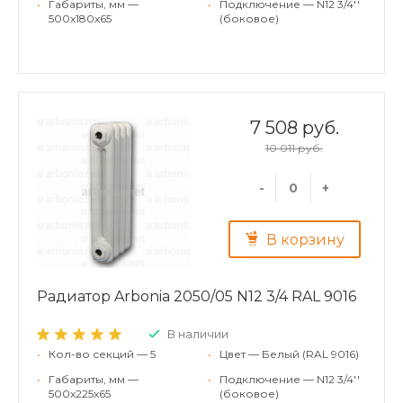
•
Габариты, мм —
•
Подключение — N12 3/4''
500x180x65
(боковое)
7 508 руб.
10 011 руб.
-
+
В корзину
Радиатор Arbonia 2050/05 N12 3/4 RAL 9016
В наличии
•
Кол-во секций — 5
•
Цвет — Белый (RAL 9016)
•
Габариты, мм —
•
Подключение — N12 3/4''
500x225x65
(боковое)