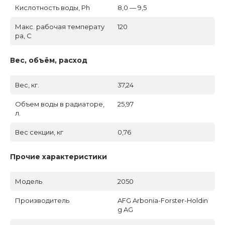
Кислотность воды, Ph
8,0 — 9,5
Макс. рабочая температу
120
ра, C
Вес, объём, расход
Вес, кг.
37,24
Объем воды в радиаторе,
25,97
л.
Вес секции, кг
0,76
Прочие характеристики
Модель
2050
Производитель
AFG Arbonia-Forster-Holdin
g AG