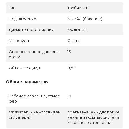
Тип
Трубчатый
Подключение
N12 3/4'' (боковое)
Диаметр подключения
3/4 дюйма
Материал
Сталь
Опрессовочное давлени
15
е, атм
Объем секции, л
0,53
Общие параметры
Рабочее давление, атмос
10
фер
Обязательные условия эк
предназначены для приме
сплуатации
нения в закрытых система
х водяного отопления