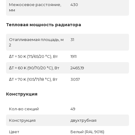
Межосевое расстояние,
430
мм
Тепловая мощность радиатора
Отапливаемая площадь, м
31
2
ΔT = 50 K (75/65/20 °C), Вт
1911
ΔT = 60 K (90/70/20 °C), Вт
2465,19
ΔT = 70 K (105/71/18 °C), Вт
3057
Конструкция
Кол-во секций
49
Конструкция
двухтрубная
Цвет
Белый (RAL 9016)