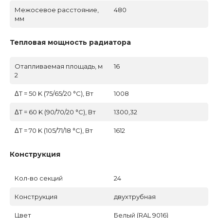
Межосевое расстояние,
480
мм
Тепловая мощность радиатора
Отапливаемая площадь, м
16
2
ΔT = 50 K (75/65/20 °C), Вт
1008
ΔT = 60 K (90/70/20 °C), Вт
1300,32
ΔT = 70 K (105/71/18 °C), Вт
1612
Конструкция
Кол-во секций
24
Конструкция
двухтрубная
Цвет
Белый (RAL 9016)