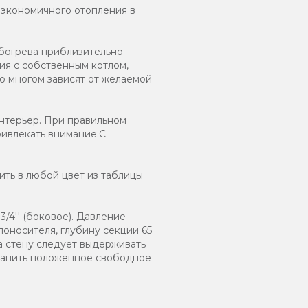
 экономичного отопления в
обогрева приблизительно
ия с собственным котлом,
о многом зависят от желаемой
нтерьер. При правильном
ривлекать внимание.С
ть в любой цвет из таблицы
/4'' (боковое). Давление
лоносителя, глубину секции 65
а стену следует выдерживать
хранить положенное свободное