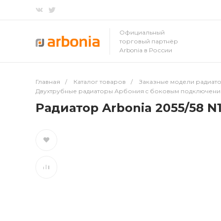
Официальный
торговый партнёр
Arbonia в России
Главная
/
Каталог товаров
/
Заказные модели радиато
Двухтрубные радиаторы Арбония c боковым подключен
Радиатор Arbonia 2055/58 N1