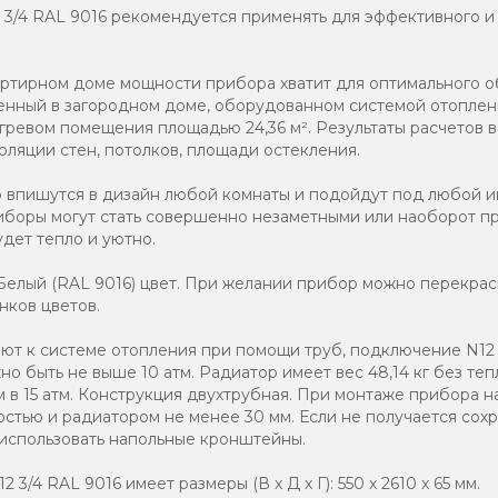
2 3/4 RAL 9016 рекомендуется применять для эффективного и
артирном доме мощности прибора хватит для оптимального 
вленный в загородном доме, оборудованном системой отоплен
гревом помещения площадью 24,36 м². Результаты расчетов в
оляции стен, потолков, площади остекления.
о впишутся в дизайн любой комнаты и подойдут под любой и
иборы могут стать совершенно незаметными или наоборот п
дет тепло и уютно.
елый (RAL 9016) цвет. При желании прибор можно перекраси
нков цветов.
т к системе отопления при помощи труб, подключение N12 3
о быть не выше 10 атм. Радиатор имеет вес 48,14 кг без теп
 в 15 атм. Конструкция двухтрубная. При монтаже прибора н
стью и радиатором не менее 30 мм. Если не получается со
 использовать напольные кронштейны.
 3/4 RAL 9016 имеет размеры (В x Д x Г): 550 x 2610 x 65 мм.