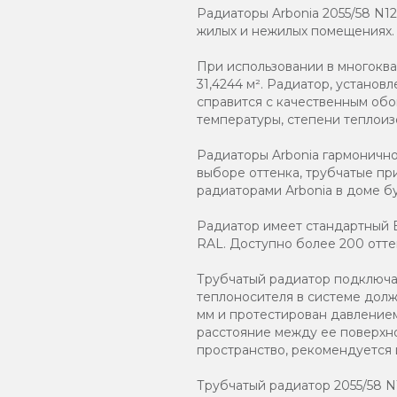
Радиаторы Arbonia 2055/58 N1
жилых и нежилых помещениях.
При использовании в многокв
31,4244 м². Радиатор, устано
справится с качественным обо
температуры, степени теплоиз
Радиаторы Arbonia гармоничн
выборе оттенка, трубчатые пр
радиаторами Аrbonia в доме бу
Радиатор имеет стандартный Б
RAL. Доступно более 200 отте
Трубчатый радиатор подключаю
теплоносителя в системе должн
мм и протестирован давлением
расстояние между ее поверхно
пространство, рекомендуется
Трубчатый радиатор 2055/58 N12