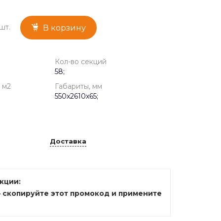
шт.
В корзину
Кол-во секций
58;
 м2
Габариты, мм
550x2610x65;
Доставка
акции:
— скопируйте этот промокод и примените