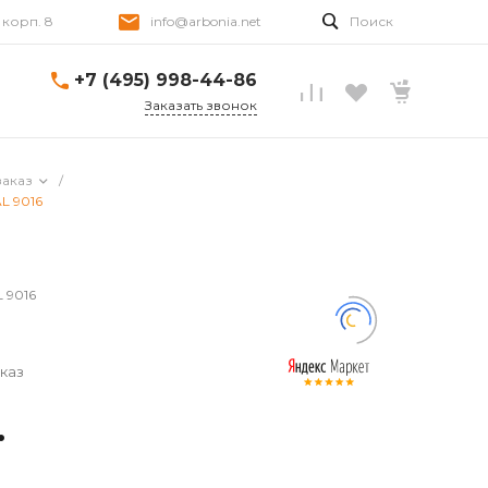
, корп. 8
info@arbonia.net
Поиск
+7 (495) 998-44-86
Заказать звонок
заказ
/
AL 9016
L 9016
каз
.