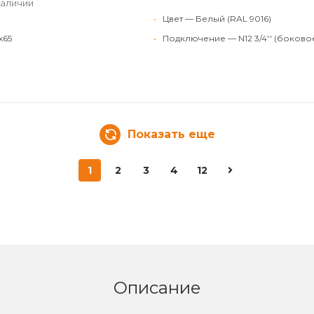
наличии
•
Цвет — Белый (RAL 9016)
x65
•
Подключение — N12 3/4'' (боково
Показать еще
1
2
3
4
12
Описание