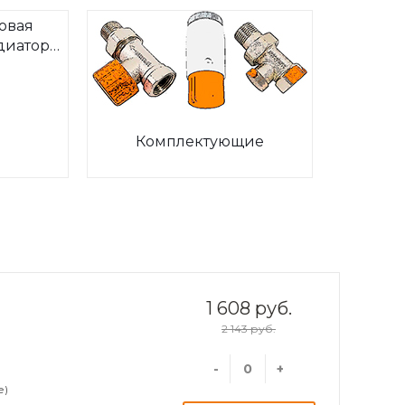
овая
диаторов
ia
Комплектующие
1 608 руб.
2 143 руб.
-
+
е)