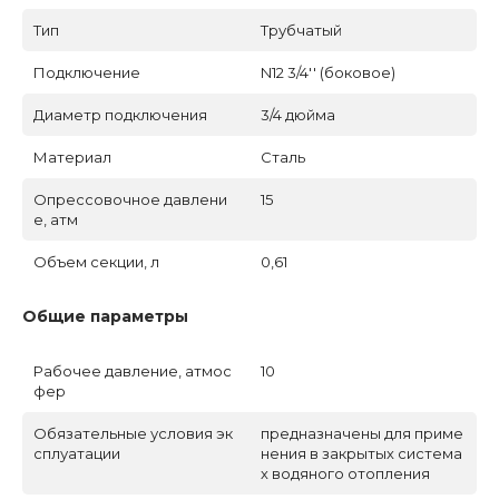
Тип
Трубчатый
Подключение
N12 3/4'' (боковое)
Диаметр подключения
3/4 дюйма
Материал
Сталь
Опрессовочное давлени
15
е, атм
Объем секции, л
0,61
Общие параметры
Рабочее давление, атмос
10
фер
Обязательные условия эк
предназначены для приме
сплуатации
нения в закрытых система
х водяного отопления