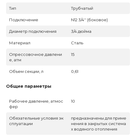
Тип
Трубчатый
Подключение
N12 3/4'' (боковое)
Диаметр подключения
3/4 дюйма
Материал
Сталь
Опрессовочное давлени
15
е, атм
Объем секции, л
0,61
Общие параметры
Рабочее давление, атмос
10
фер
Обязательные условия эк
предназначены для приме
сплуатации
нения в закрытых система
х водяного отопления