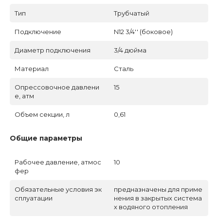
Тип
Трубчатый
Подключение
N12 3/4'' (боковое)
Диаметр подключения
3/4 дюйма
Материал
Сталь
Опрессовочное давлени
15
е, атм
Объем секции, л
0,61
Общие параметры
Рабочее давление, атмос
10
фер
Обязательные условия эк
предназначены для приме
сплуатации
нения в закрытых система
х водяного отопления