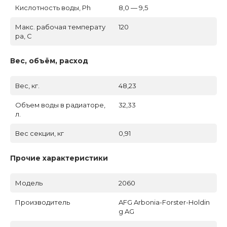
Кислотность воды, Ph
8,0 — 9,5
Макс. рабочая температу
120
ра, C
Вес, объём, расход
Вес, кг.
48,23
Объем воды в радиаторе,
32,33
л.
Вес секции, кг
0,91
Прочие характеристики
Модель
2060
Производитель
AFG Arbonia-Forster-Holdin
g AG