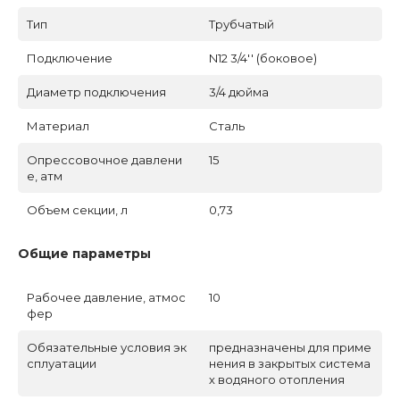
Тип
Трубчатый
Подключение
N12 3/4'' (боковое)
Диаметр подключения
3/4 дюйма
Материал
Сталь
Опрессовочное давлени
15
е, атм
Объем секции, л
0,73
Общие параметры
Рабочее давление, атмос
10
фер
Обязательные условия эк
предназначены для приме
сплуатации
нения в закрытых система
х водяного отопления