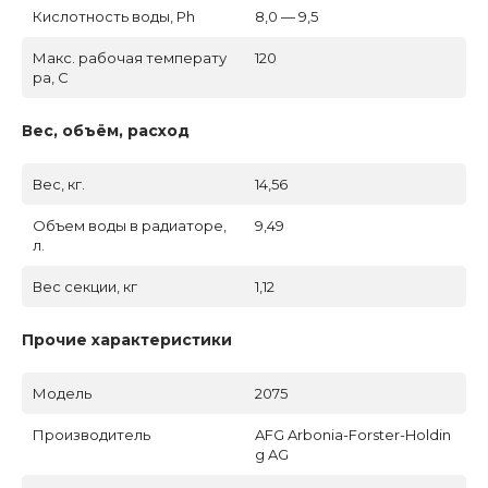
Кислотность воды, Ph
8,0 — 9,5
Макс. рабочая температу
120
ра, C
Вес, объём, расход
Вес, кг.
14,56
Объем воды в радиаторе,
9,49
л.
Вес секции, кг
1,12
Прочие характеристики
Модель
2075
Производитель
AFG Arbonia-Forster-Holdin
g AG