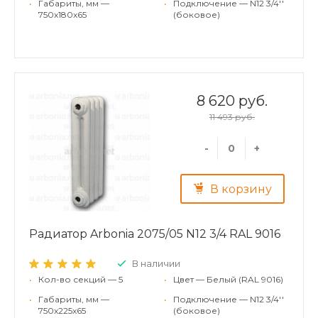
•
Габариты, мм —
•
Подключение — N12 3/4''
750x180x65
(боковое)
8 620 руб.
11 493 руб.
-
+
В корзину
Радиатор Arbonia 2075/05 N12 3/4 RAL 9016
В наличии
•
Кол-во секций — 5
•
Цвет — Белый (RAL 9016)
•
Габариты, мм —
•
Подключение — N12 3/4''
750x225x65
(боковое)