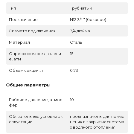
Тип
Трубчатый
Подключение
N12 3/4'' (боковое)
Диаметр подключения
3/4 дюйма
Материал
Сталь
Опрессовочное давлени
15
е, атм
Объем секции, л
0,73
Общие параметры
Рабочее давление, атмос
10
фер
Обязательные условия эк
предназначены для приме
сплуатации
нения в закрытых система
х водяного отопления