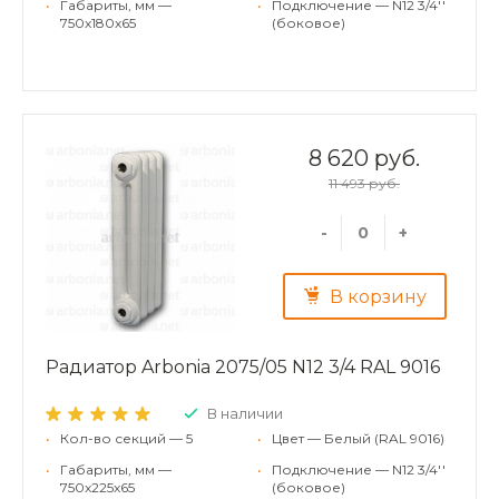
•
Габариты, мм —
•
Подключение — N12 3/4''
750x180x65
(боковое)
8 620 руб.
11 493 руб.
-
+
В корзину
Радиатор Arbonia 2075/05 N12 3/4 RAL 9016
В наличии
•
Кол-во секций — 5
•
Цвет — Белый (RAL 9016)
•
Габариты, мм —
•
Подключение — N12 3/4''
750x225x65
(боковое)