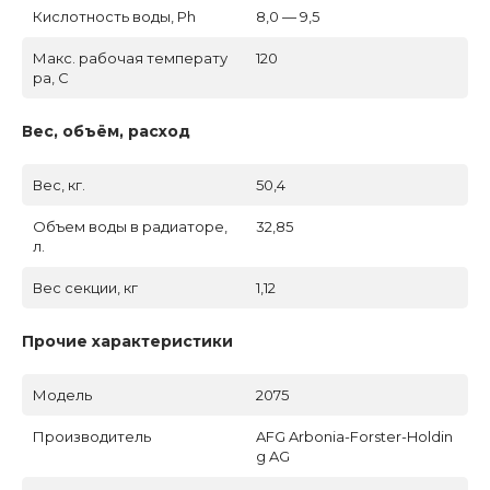
Кислотность воды, Ph
8,0 — 9,5
Макс. рабочая температу
120
ра, C
Вес, объём, расход
Вес, кг.
50,4
Объем воды в радиаторе,
32,85
л.
Вес секции, кг
1,12
Прочие характеристики
Модель
2075
Производитель
AFG Arbonia-Forster-Holdin
g AG