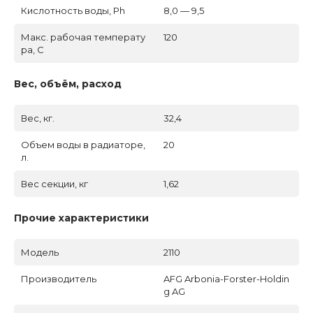
Кислотность воды, Ph
8,0 — 9,5
Макс. рабочая температу
120
ра, C
Вес, объём, расход
Вес, кг.
32,4
Объем воды в радиаторе,
20
л.
Вес секции, кг
1,62
Прочие характеристики
Модель
2110
Производитель
AFG Arbonia-Forster-Holdin
g AG