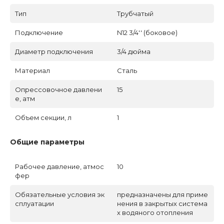
Тип
Трубчатый
Подключение
N12 3/4'' (боковое)
Диаметр подключения
3/4 дюйма
Материал
Сталь
Опрессовочное давлени
15
е, атм
Объем секции, л
1
Общие параметры
Рабочее давление, атмос
10
фер
Обязательные условия эк
предназначены для приме
сплуатации
нения в закрытых система
х водяного отопления