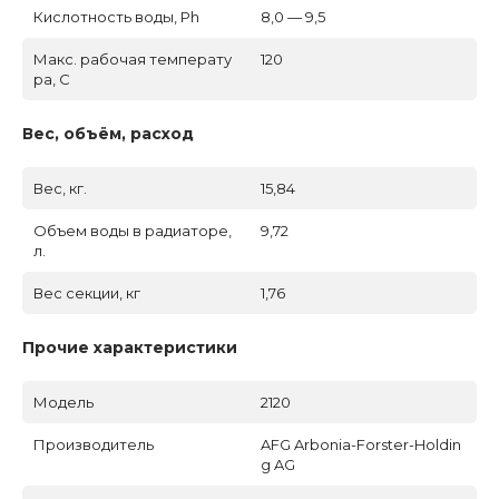
Кислотность воды, Ph
8,0 — 9,5
Макс. рабочая температу
120
ра, C
Вес, объём, расход
Вес, кг.
15,84
Объем воды в радиаторе,
9,72
л.
Вес секции, кг
1,76
Прочие характеристики
Модель
2120
Производитель
AFG Arbonia-Forster-Holdin
g AG