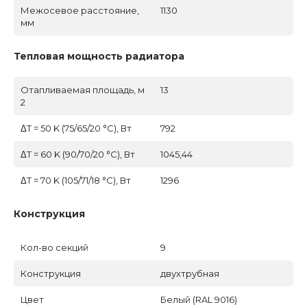
Межосевое расстояние,
1130
мм
Тепловая мощность радиатора
Отапливаемая площадь, м
13
2
ΔT = 50 K (75/65/20 °C), Вт
792
ΔT = 60 K (90/70/20 °C), Вт
1045,44
ΔT = 70 K (105/71/18 °C), Вт
1296
Конструкция
Кол-во секций
9
Конструкция
двухтрубная
Цвет
Белый (RAL 9016)