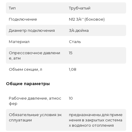
Тип
Трубчатый
Подключение
N12 3/4'' (боковое)
Диаметр подключения
3/4 дюйма
Материал
Сталь
Опрессовочное давлени
15
е, атм
Объем секции, л
1,08
Общие параметры
Рабочее давление, атмос
10
фер
Обязательные условия эк
предназначены для приме
сплуатации
нения в закрытых система
х водяного отопления