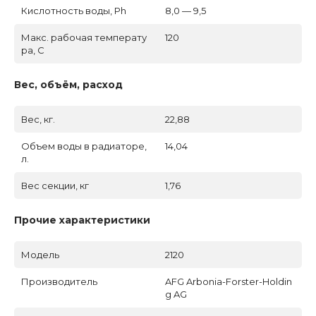
Кислотность воды, Ph
8,0 — 9,5
Макс. рабочая температу
120
ра, C
Вес, объём, расход
Вес, кг.
22,88
Объем воды в радиаторе,
14,04
л.
Вес секции, кг
1,76
Прочие характеристики
Модель
2120
Производитель
AFG Arbonia-Forster-Holdin
g AG