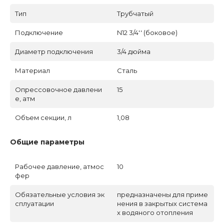
Тип
Трубчатый
Подключение
N12 3/4'' (боковое)
Диаметр подключения
3/4 дюйма
Материал
Сталь
Опрессовочное давлени
15
е, атм
Объем секции, л
1,08
Общие параметры
Рабочее давление, атмос
10
фер
Обязательные условия эк
предназначены для приме
сплуатации
нения в закрытых система
х водяного отопления