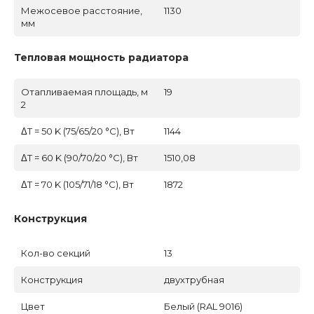
Межосевое расстояние,
1130
мм
Тепловая мощность радиатора
Отапливаемая площадь, м
19
2
ΔT = 50 K (75/65/20 °C), Вт
1144
ΔT = 60 K (90/70/20 °C), Вт
1510,08
ΔT = 70 K (105/71/18 °C), Вт
1872
Конструкция
Кол-во секций
13
Конструкция
двухтрубная
Цвет
Белый (RAL 9016)