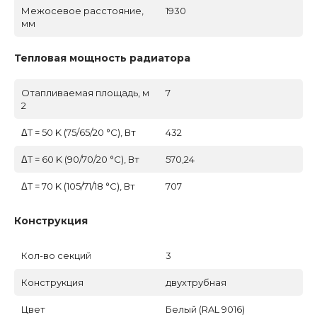
Межосевое расстояние,
1930
мм
Тепловая мощность радиатора
Отапливаемая площадь, м
7
2
ΔT = 50 K (75/65/20 °C), Вт
432
ΔT = 60 K (90/70/20 °C), Вт
570,24
ΔT = 70 K (105/71/18 °C), Вт
707
Конструкция
Кол-во секций
3
Конструкция
двухтрубная
Цвет
Белый (RAL 9016)