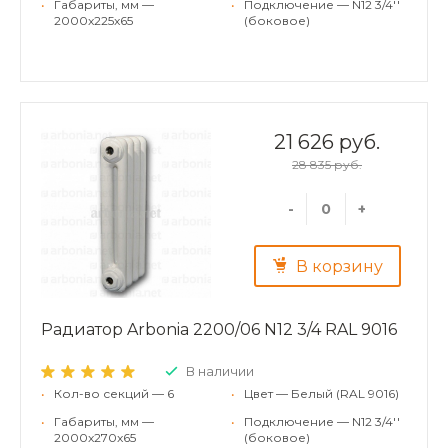
•
Габариты, мм —
•
Подключение — N12 3/4''
2000x225x65
(боковое)
21 626 руб.
28 835 руб.
-
+
В корзину
Радиатор Arbonia 2200/06 N12 3/4 RAL 9016
В наличии
•
Кол-во секций — 6
•
Цвет — Белый (RAL 9016)
•
Габариты, мм —
•
Подключение — N12 3/4''
2000x270x65
(боковое)