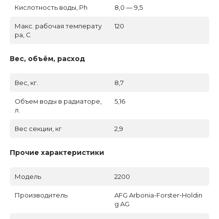
Кислотность воды, Ph
8,0 — 9,5
Макс. рабочая температу
120
ра, C
Вес, объём, расход
Вес, кг.
8,7
Объем воды в радиаторе,
5,16
л.
Вес секции, кг
2,9
Прочие характеристики
Модель
2200
Производитель
AFG Arbonia-Forster-Holdin
g AG