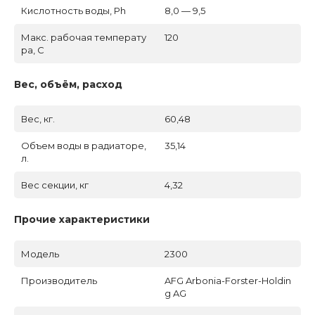
Кислотность воды, Ph
8,0 — 9,5
Макс. рабочая температу
120
ра, C
Вес, объём, расход
Вес, кг.
60,48
Объем воды в радиаторе,
35,14
л.
Вес секции, кг
4,32
Прочие характеристики
Модель
2300
Производитель
AFG Arbonia-Forster-Holdin
g AG