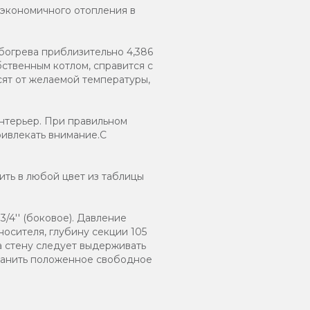
 экономичного отопления в
богрева приблизительно 4,386
ственным котлом, справится с
сят от желаемой температуры,
нтерьер. При правильном
ривлекать внимание.С
ть в любой цвет из таблицы
/4'' (боковое). Давление
носителя, глубину секции 105
а стену следует выдерживать
хранить положенное свободное