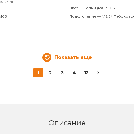
наличии
•
Цвет — Белый (RAL 9016)
x105
•
Подключение — N12 3/4'' (боково
Показать еще
1
2
3
4
12
Описание