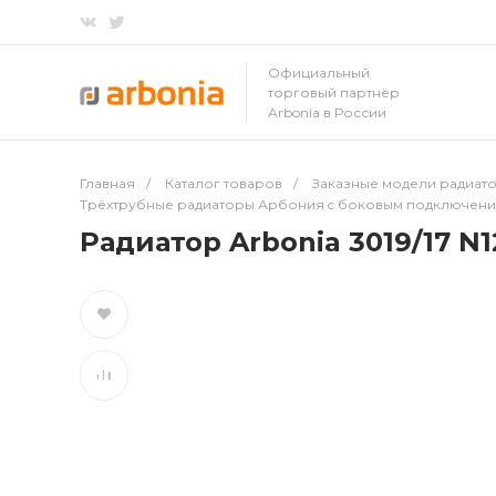
Официальный
торговый партнёр
Arbonia в России
Главная
/
Каталог товаров
/
Заказные модели радиато
Трёхтрубные радиаторы Арбония c боковым подключен
Радиатор Arbonia 3019/17 N1