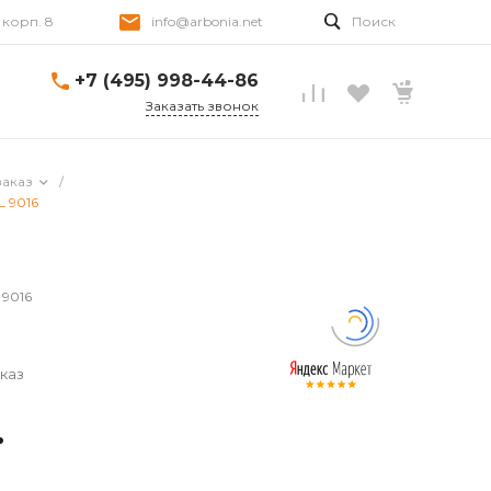
, корп. 8
info@arbonia.net
Поиск
+7 (495) 998-44-86
Заказать звонок
заказ
/
L 9016
 9016
каз
.