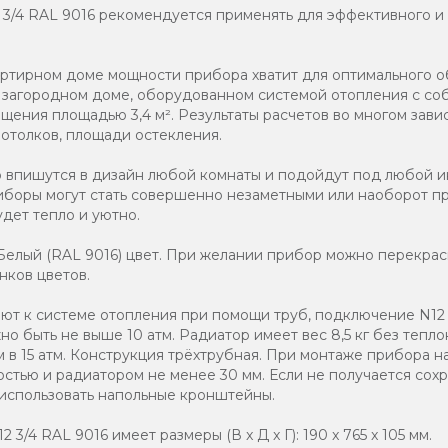
2 3/4 RAL 9016 рекомендуется применять для эффективного и
ртирном доме мощности прибора хватит для оптимального о
в загородном доме, оборудованном системой отопления с соб
ения площадью 3,4 м². Результаты расчетов во многом зави
потолков, площади остекления.
о впишутся в дизайн любой комнаты и подойдут под любой и
иборы могут стать совершенно незаметными или наоборот п
дет тепло и уютно.
елый (RAL 9016) цвет. При желании прибор можно перекраси
нков цветов.
т к системе отопления при помощи труб, подключение N12 3
о быть не выше 10 атм. Радиатор имеет вес 8,5 кг без тепло
 в 15 атм. Конструкция трёхтрубная. При монтаже прибора н
стью и радиатором не менее 30 мм. Если не получается со
 использовать напольные кронштейны.
 3/4 RAL 9016 имеет размеры (В x Д x Г): 190 x 765 x 105 мм.