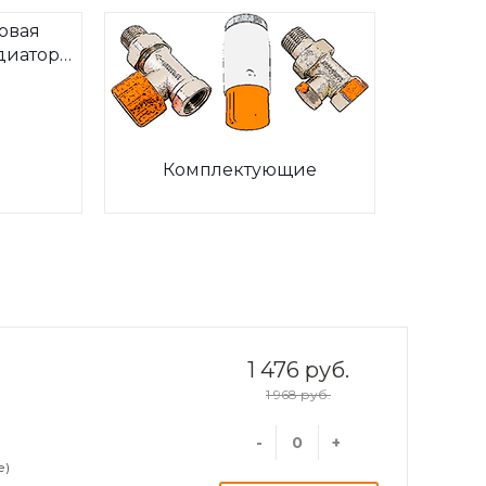
овая
диаторов
ia
Комплектующие
1 476 руб.
1 968 руб.
-
+
е)