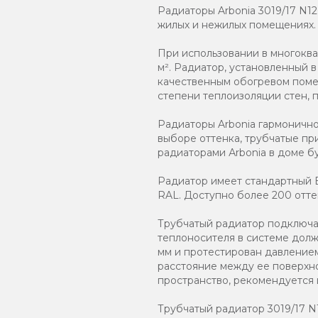
Радиаторы Arbonia 3019/17 N1
жилых и нежилых помещениях.
При использовании в многоква
м². Радиатор, установленный 
качественным обогревом помещ
степени теплоизоляции стен, 
Радиаторы Arbonia гармоничн
выборе оттенка, трубчатые пр
радиаторами Аrbonia в доме бу
Радиатор имеет стандартный Б
RAL. Доступно более 200 отте
Трубчатый радиатор подключаю
теплоносителя в системе должн
мм и протестирован давлением
расстояние между ее поверхно
пространство, рекомендуется
Трубчатый радиатор 3019/17 N12