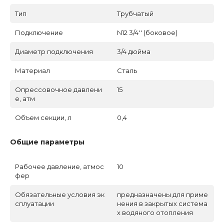
Тип
Трубчатый
Подключение
N12 3/4'' (боковое)
Диаметр подключения
3/4 дюйма
Материал
Сталь
Опрессовочное давлени
15
е, атм
Объем секции, л
0,4
Общие параметры
Рабочее давление, атмос
10
фер
Обязательные условия эк
предназначены для приме
сплуатации
нения в закрытых система
х водяного отопления