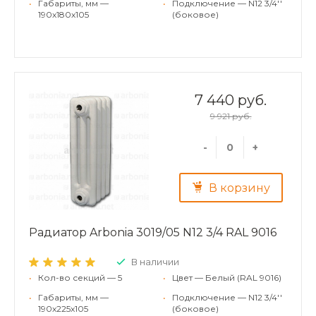
•
Габариты, мм —
•
Подключение — N12 3/4''
190x180x105
(боковое)
7 440 руб.
9 921 руб.
-
+
В корзину
Радиатор Arbonia 3019/05 N12 3/4 RAL 9016
В наличии
•
Кол-во секций — 5
•
Цвет — Белый (RAL 9016)
•
Габариты, мм —
•
Подключение — N12 3/4''
190x225x105
(боковое)