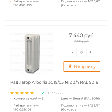
•
Габариты, мм —
•
Подключение — N12 3/4''
190x180x105
(боковое)
7 440 руб.
9 921 руб.
-
+
В корзину
Радиатор Arbonia 3019/05 N12 3/4 RAL 9016
В наличии
•
Кол-во секций — 5
•
Цвет — Белый (RAL 9016)
•
Габариты, мм —
•
Подключение — N12 3/4''
190x225x105
(боковое)