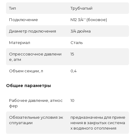
Тип
Трубчатый
Подключение
N12 3/4'' (боковое)
Диаметр подключения
3/4 дюйма
Материал
Сталь
Опрессовочное давлени
15
е, атм
Объем секции, л
0,4
Общие параметры
Рабочее давление, атмос
10
фер
Обязательные условия эк
предназначены для приме
сплуатации
нения в закрытых система
х водяного отопления