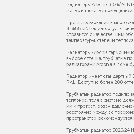
Радиаторы Arbonia 3026/24 N1
жилых и нежилых помещениях.
При использовании в многокв
8,6688 м². Радиатор, установ
справится с качественным обо
температуры, степени теплоиз
Радиаторы Arbonia гармоничн
выборе оттенка, трубчатые пр
радиаторами Аrbonia в доме бу
Радиатор имеет стандартный Б
RAL. Доступно более 200 отте
Трубчатый радиатор подключаю
теплоносителя в системе должн
мм и протестирован давлением
расстояние между ее поверхно
пространство, рекомендуется
Трубчатый радиатор 3026/24 N12