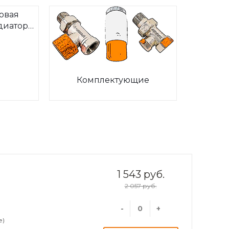
овая
диаторов
ia
Комплектующие
1 543 руб.
2 057 руб.
-
+
е)