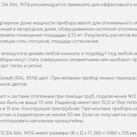
2 3/4 RAL 9016 рекомендуется применять для эффективного 
артирном доме мощности прибора хватит для оптимального 
ленный в загородном доме, оборудованном системой отоплен
гревом помещения площадью 6,72 м². Результаты расчетов во
оляции стен, потолков, площади остекления.
о впишутся в дизайн любой комнаты и подойдут под любой и
иборы могут стать совершенно незаметными или наоборот п
дет тепло и уютно.
елый (RAL 9016) цвет. При желании прибор можно перекраси
нков цветов.
т к системе отопления при помощи труб, подключение N12 3
о быть не выше 10 атм. Радиатор имеет вес 15,12 кг без тепл
 в 15 атм. Конструкция трёхтрубная. При монтаже прибора н
стью и радиатором не менее 30 мм. Если не получается со
 использовать напольные кронштейны.
 3/4 RAL 9016 имеет размеры (В x Д x Г): 260 x 1080 x 105 мм.