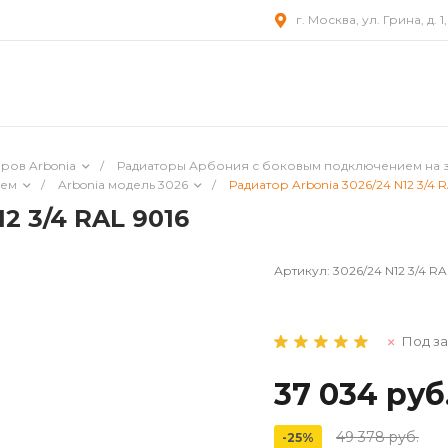
г. Москва, ул. Грина, д. 1
ров Arbonia
/
Радиаторы Арбония с боковым подключением на 
ием
/
Arbonia модель 3026
/
Радиатор Arbonia 3026/24 N12 3/4 R
2 3/4 RAL 9016
Артикул:
3026/24 N12 3/4 RA
Под за
37 034 руб
49 378 руб.
-25%