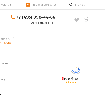
, корп. 8
info@arbonia.net
Поиск
+7 (495) 998-44-86
Заказать звонок
заказ
/
AL 9016
L 9016
каз
.