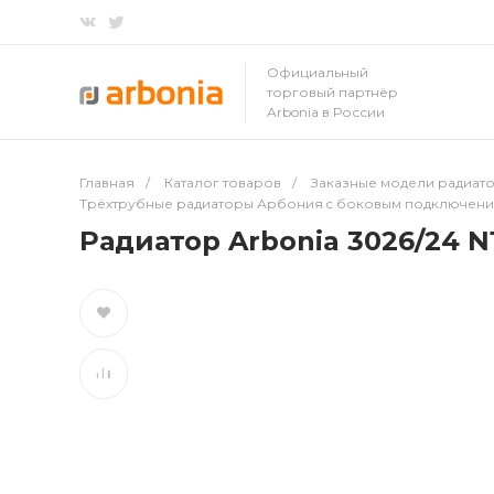
Официальный
торговый партнёр
Arbonia в России
Главная
/
Каталог товаров
/
Заказные модели радиато
Трёхтрубные радиаторы Арбония c боковым подключен
Радиатор Arbonia 3026/24 N1