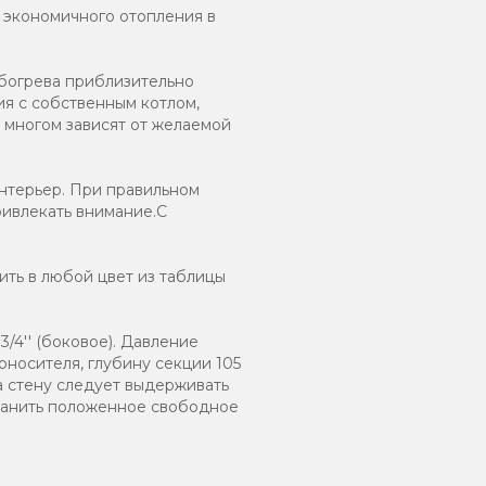
и экономичного отопления в
обогрева приблизительно
ия с собственным котлом,
 многом зависят от желаемой
нтерьер. При правильном
ривлекать внимание.С
ть в любой цвет из таблицы
/4'' (боковое). Давление
оносителя, глубину секции 105
а стену следует выдерживать
хранить положенное свободное