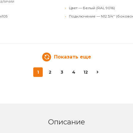
наличии
•
Цвет — Белый (RAL 9016)
x105
•
Подключение — N12 3/4'' (боково
Показать еще
1
2
3
4
12
Описание