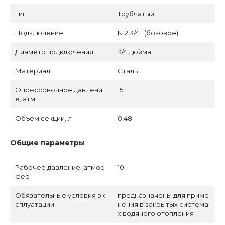
Тип
Трубчатый
Подключение
N12 3/4'' (боковое)
Диаметр подключения
3/4 дюйма
Материал
Сталь
Опрессовочное давлени
15
е, атм
Объем секции, л
0,48
Общие параметры
Рабочее давление, атмос
10
фер
Обязательные условия эк
предназначены для приме
сплуатации
нения в закрытых система
х водяного отопления