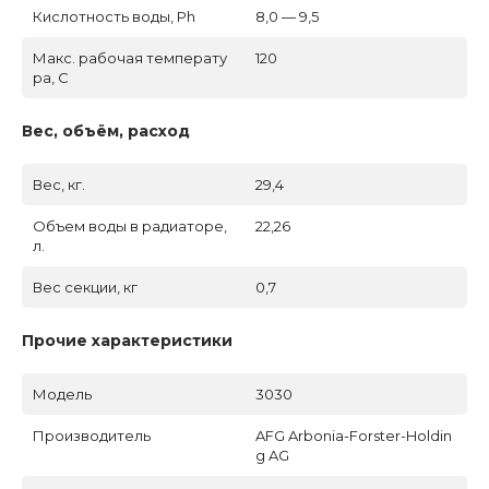
Кислотность воды, Ph
8,0 — 9,5
Макс. рабочая температу
120
ра, C
Вес, объём, расход
Вес, кг.
29,4
Объем воды в радиаторе,
22,26
л.
Вес секции, кг
0,7
Прочие характеристики
Модель
3030
Производитель
AFG Arbonia-Forster-Holdin
g AG