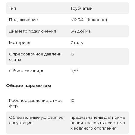
Тип
Трубчатый
Подключение
N12 3/4'' (боковое)
Диаметр подключения
3/4 дюйма
Материал
Сталь
Опрессовочное давлени
15
е, атм
Объем секции, л
0,53
Общие параметры
Рабочее давление, атмос
10
фер
Обязательные условия эк
предназначены для приме
сплуатации
нения в закрытых система
х водяного отопления