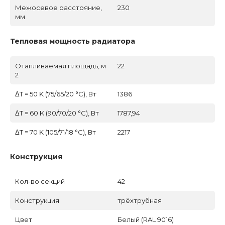
Межосевое расстояние,
230
мм
Тепловая мощность радиатора
Отапливаемая площадь, м
22
2
ΔT = 50 K (75/65/20 °C), Вт
1386
ΔT = 60 K (90/70/20 °C), Вт
1787,94
ΔT = 70 K (105/71/18 °C), Вт
2217
Конструкция
Кол-во секций
42
Конструкция
трёхтрубная
Цвет
Белый (RAL 9016)