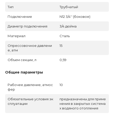
Тип
Трубчатый
Подключение
N12 3/4'' (боковое)
Диаметр подключения
3/4 дюйма
Материал
Сталь
Опрессовочное давлени
15
е, атм
Объем секции, л
0,59
Общие параметры
Рабочее давление, атмос
10
фер
Обязательные условия эк
предназначены для приме
сплуатации
нения в закрытых система
х водяного отопления