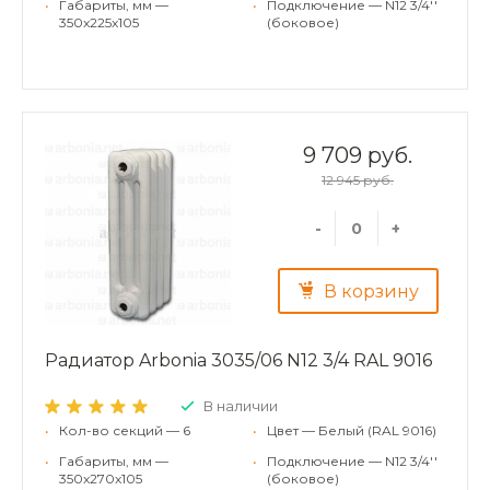
•
Габариты, мм —
•
Подключение — N12 3/4''
350x225x105
(боковое)
9 709 руб.
12 945 руб.
-
+
В корзину
Радиатор Arbonia 3035/06 N12 3/4 RAL 9016
В наличии
•
Кол-во секций — 6
•
Цвет — Белый (RAL 9016)
•
Габариты, мм —
•
Подключение — N12 3/4''
350x270x105
(боковое)