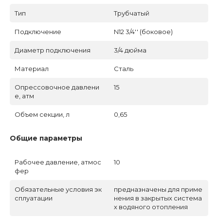
Тип
Трубчатый
Подключение
N12 3/4'' (боковое)
Диаметр подключения
3/4 дюйма
Материал
Сталь
Опрессовочное давлени
15
е, атм
Объем секции, л
0,65
Общие параметры
Рабочее давление, атмос
10
фер
Обязательные условия эк
предназначены для приме
сплуатации
нения в закрытых система
х водяного отопления