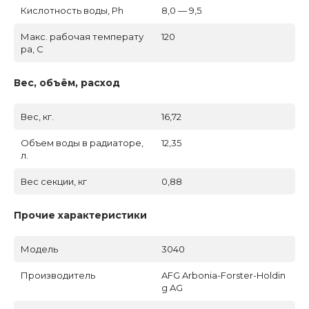
Кислотность воды, Ph
8,0 — 9,5
Макс. рабочая температу
120
ра, C
Вес, объём, расход
Вес, кг.
16,72
Объем воды в радиаторе,
12,35
л.
Вес секции, кг
0,88
Прочие характеристики
Модель
3040
Производитель
AFG Arbonia-Forster-Holdin
g AG