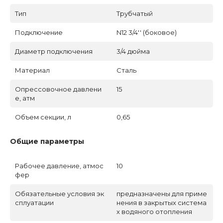
Тип
Трубчатый
Подключение
N12 3/4'' (боковое)
Диаметр подключения
3/4 дюйма
Материал
Сталь
Опрессовочное давлени
15
е, атм
Объем секции, л
0,65
Общие параметры
Рабочее давление, атмос
10
фер
Обязательные условия эк
предназначены для приме
сплуатации
нения в закрытых система
х водяного отопления