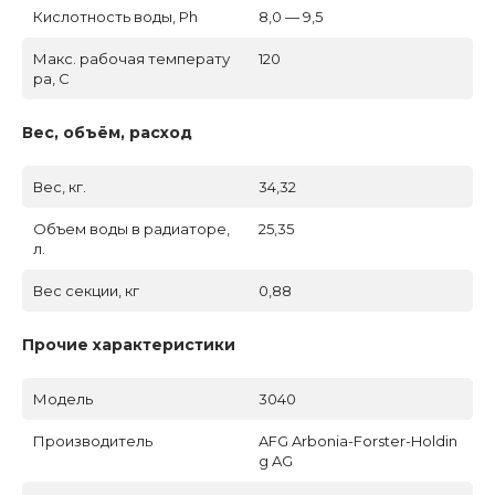
Кислотность воды, Ph
8,0 — 9,5
Макс. рабочая температу
120
ра, C
Вес, объём, расход
Вес, кг.
34,32
Объем воды в радиаторе,
25,35
л.
Вес секции, кг
0,88
Прочие характеристики
Модель
3040
Производитель
AFG Arbonia-Forster-Holdin
g AG