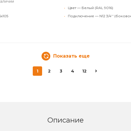
наличии
•
Цвет — Белый (RAL 9016)
5x105
•
Подключение — N12 3/4'' (боково
Показать еще
1
2
3
4
12
Описание