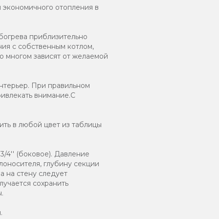
и экономичного отопления в
обогрева приблизительно
ния с собственным котлом,
о многом зависят от желаемой
нтерьер. При правильном
ривлекать внимание.С
ть в любой цвет из таблицы
/4'' (боковое). Давление
плоносителя, глубину секции
а на стену следует
лучается сохранить
.
.