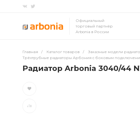
Официальный
торговый партнёр
Arbonia в России
Главная
/
Каталог товаров
/
Заказные модели радиато
Трёхтрубные радиаторы Арбония c боковым подключен
Радиатор Arbonia 3040/44 N1