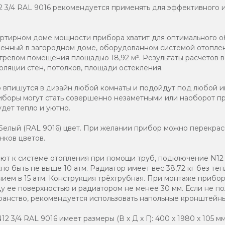
2 3/4 RAL 9016 рекомендуется применять для эффективного 
артирном доме мощности прибора хватит для оптимального 
вленный в загородном доме, оборудованном системой отопле
гревом помещения площадью 18,92 м². Результаты расчетов в
оляции стен, потолков, площади остекления.
о впишутся в дизайн любой комнаты и подойдут под любой и
иборы могут стать совершенно незаметными или наоборот п
дет тепло и уютно.
елый (RAL 9016) цвет. При желании прибор можно перекраси
нков цветов.
т к системе отопления при помощи труб, подключение N12 3
о быть не выше 10 атм. Радиатор имеет вес 38,72 кг без те
нием в 15 атм. Конструкция трёхтрубная. При монтаже прибор
 ее поверхностью и радиатором не менее 30 мм. Если не по
анство, рекомендуется использовать напольные кронштейны
 3/4 RAL 9016 имеет размеры (В x Д x Г): 400 x 1980 x 105 мм