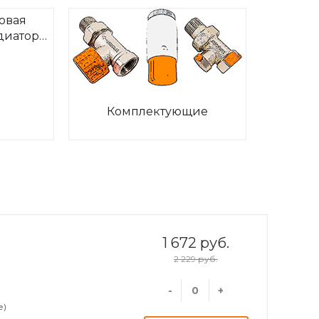
овая
диаторов
ia
Комплектующие
1 672 руб.
2 229 руб.
-
+
е)