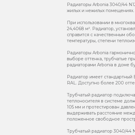
Радиаторы Arbonia 3040/44 N1
жилых и нежилых помещениях.
При использовании в многокв
24,4068 м². Радиатор, устано
справится с качественным обо
температуры, степени теплоиз
Радиаторы Arbonia гармоничн
выборе оттенка, трубчатые пр
радиаторами Аrbonia в доме бу
Радиатор имеет стандартный Б
RAL. Доступно более 200 отте
Трубчатый радиатор подключаю
теплоносителя в системе должн
105 мм и протестирован давле
выдерживать расстояние между
положенное свободное простр
Трубчатый радиатор 3040/44 N12