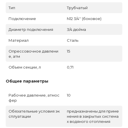
Тип
Трубчатый
Подключение
N12 3/4'' (боковое)
Диаметр подключения
3/4 дюйма
Материал
Сталь
Опрессовочное давлени
15
е, атм
Объем секции, л
0,71
Общие параметры
Рабочее давление, атмос
10
фер
Обязательные условия эк
предназначены для приме
сплуатации
нения в закрытых система
х водяного отопления