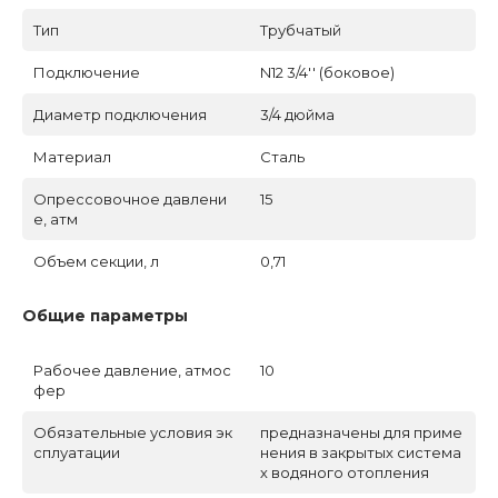
Тип
Трубчатый
Подключение
N12 3/4'' (боковое)
Диаметр подключения
3/4 дюйма
Материал
Сталь
Опрессовочное давлени
15
е, атм
Объем секции, л
0,71
Общие параметры
Рабочее давление, атмос
10
фер
Обязательные условия эк
предназначены для приме
сплуатации
нения в закрытых система
х водяного отопления