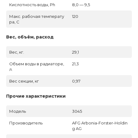
Кислотность воды, Ph
8,0 — 9,5
Макс. рабочая температу
120
ра, C
Вес, объём, расход
Вес, кг.
29,1
Объем воды в радиаторе,
21,3
л.
Вес секции, кг
0,97
Прочие характеристики
Модель
3045
Производитель
AFG Arbonia-Forster-Holdin
g AG