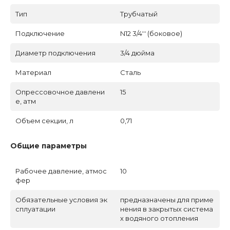
Тип
Трубчатый
Подключение
N12 3/4'' (боковое)
Диаметр подключения
3/4 дюйма
Материал
Сталь
Опрессовочное давлени
15
е, атм
Объем секции, л
0,71
Общие параметры
Рабочее давление, атмос
10
фер
Обязательные условия эк
предназначены для приме
сплуатации
нения в закрытых система
х водяного отопления