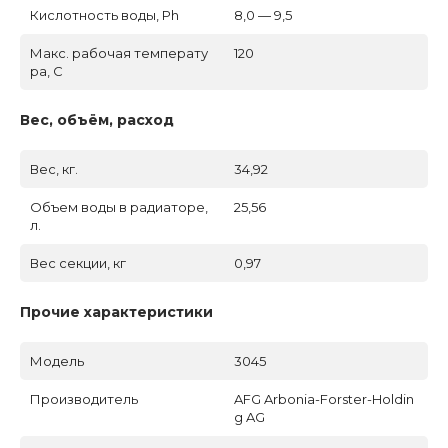
Кислотность воды, Ph
8,0 — 9,5
Макс. рабочая температу
120
ра, C
Вес, объём, расход
Вес, кг.
34,92
Объем воды в радиаторе,
25,56
л.
Вес секции, кг
0,97
Прочие характеристики
Модель
3045
Производитель
AFG Arbonia-Forster-Holdin
g AG