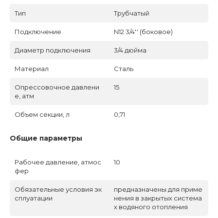
Тип
Трубчатый
Подключение
N12 3/4'' (боковое)
Диаметр подключения
3/4 дюйма
Материал
Сталь
Опрессовочное давлени
15
е, атм
Объем секции, л
0,71
Общие параметры
Рабочее давление, атмос
10
фер
Обязательные условия эк
предназначены для приме
сплуатации
нения в закрытых система
х водяного отопления