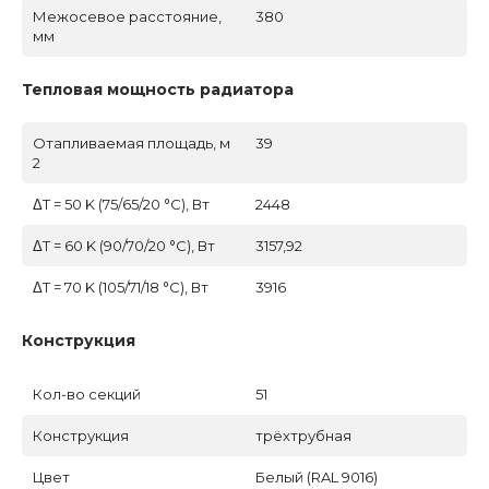
Межосевое расстояние,
380
мм
Тепловая мощность радиатора
Отапливаемая площадь, м
39
2
ΔT = 50 K (75/65/20 °C), Вт
2448
ΔT = 60 K (90/70/20 °C), Вт
3157,92
ΔT = 70 K (105/71/18 °C), Вт
3916
Конструкция
Кол-во секций
51
Конструкция
трёхтрубная
Цвет
Белый (RAL 9016)