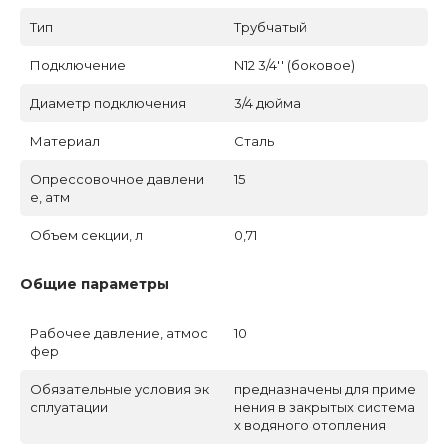
Тип
Трубчатый
Подключение
N12 3/4'' (боковое)
Диаметр подключения
3/4 дюйма
Материал
Сталь
Опрессовочное давлени
15
е, атм
Объем секции, л
0,71
Общие параметры
Рабочее давление, атмос
10
фер
Обязательные условия эк
предназначены для приме
сплуатации
нения в закрытых система
х водяного отопления